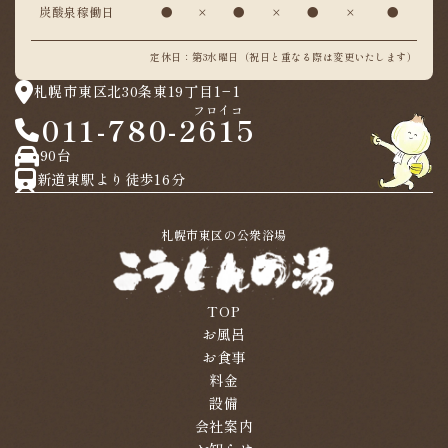
炭酸泉稼働日
●
×
●
×
●
×
●
定休日：第3水曜日（祝日と重なる際は変更いたします）
札幌市東区北30条東19丁目1−1
フロイコ
011-780-2615
90台
新道東駅より徒歩16分
札幌市東区の公衆浴場
TOP
お風呂
お食事
料金
設備
会社案内