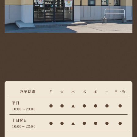
営業時間
月
火
水
木
金
土
日・祝
平日
●
●
▲
●
●
●
●
10:00〜23:00
土日祝日
●
●
▲
●
●
●
●
10:00〜23:00