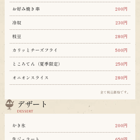
お好み焼き串
200円
冷奴
230円
枝豆
280円
カリッとチーズフライ
500円
ところてん（夏季限定）
250円
オニオンスライス
280円
全て税込価格です。
デザート
DESSERT
かき氷
200円
生ジェラート
650円