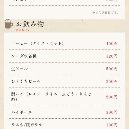
全て税込価格です。
お飲み物
DRINKS
コーヒー（アイス・ホット）
150円
ソーダ水各種
120円
生ビール
500円
ひとくちビール
260円
酎ハイ（レモン・ライム・ぶどう・りんご
500円
酢）
ハイボール
300円
ラムネ/瓶ガラナ
180円