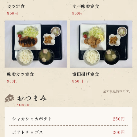
カツ定食
サバ味噌定食
850円
950円
味噌カツ定食
竜田揚げ定食
900円
850円
全て税込価格です。
おつまみ
SNACK
シャカシャカポテト
250円
ポテトチップス
200円